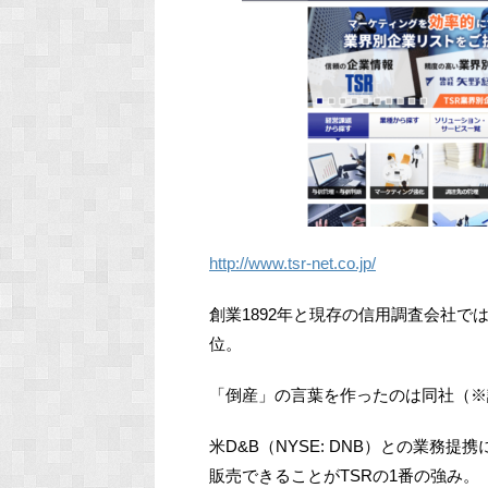
http://www.tsr-net.co.jp/
創業1892年と現存の信用調査会社で
位。
「倒産」の言葉を作ったのは同社（※
米D&B（NYSE: DNB）との業務
販売できることがTSRの1番の強み。