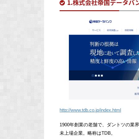
1.株式会社帝国データバ
http://www.tdb.co.jp/index.html
1900年創業の老舗で、ダントツの業
未上場企業。略称はTDB。