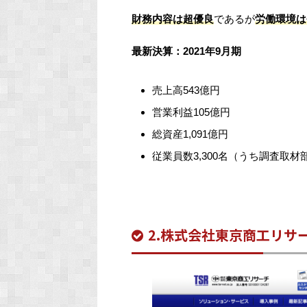
財務内容は超優良
であるが
労働環境は
最新決算：2021年9月期
売上高543億円
営業利益105億円
総資産1,091億円
従業員数3,300名（うち調査取材部
2.株式会社東京商工リサー