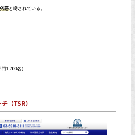
劣悪
と噂されている。
門1,700名）
チ（TSR）