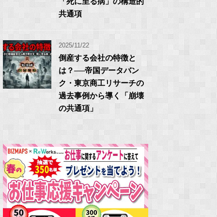
「死に至る病」の構造的
共通項
2025/11/22
倒産する会社の特徴と
は？──帝国データバン
ク・東京商工リサーチの
過去事例から導く「崩壊
の共通項」