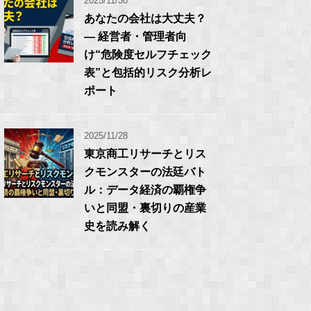
2025/11/30
あなたの会社は大丈夫？
― 経営者・管理者向
け“危険度セルフチェック
表”と包括的リスク分析レ
ポート
2025/11/28
東京商工リサーチとリス
クモンスターの法廷バト
ル：データ経済の覇権争
いと同盟・裏切りの産業
史を読み解く