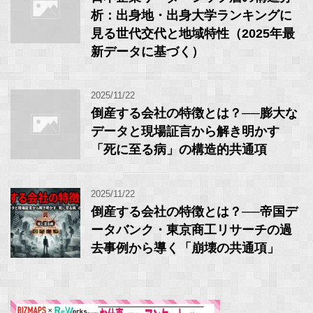
析：出身地・出身大学ランキングに
見る世代交代と地域特性（2025年最
新データに基づく）
2025/11/22
倒産する会社の特徴とは？──膨大な
データと現場証言から解き明かす
「死に至る病」の構造的共通項
2025/11/22
倒産する会社の特徴とは？──帝国デ
ータバンク・東京商工リサーチの過
去事例から導く「崩壊の共通項」